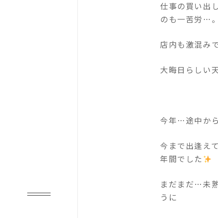
仕事の買い出
のも一苦労…
店内も激混みで、レ
大晦日らしい
今年…途中か
今まで出逢え
年間でした
️
まだまだ…未
うに