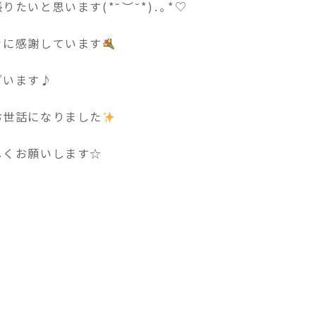
思います(⁠*⁠˘⁠︶⁠˘⁠*⁠)⁠.⁠｡⁠*⁠♡
々に感謝しています
ざいます♪
お世話になりました
しくお願いします☆