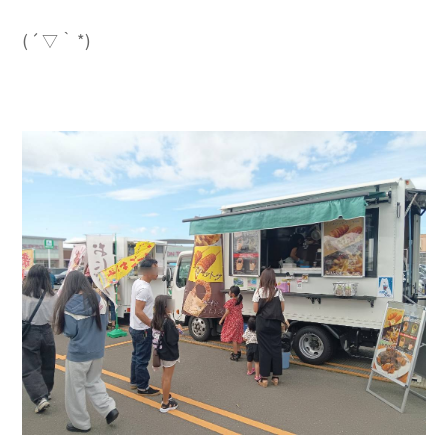
(´▽｀*)